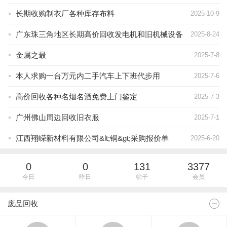
长期收购制衣厂各种库存布料
2025-10-9
广东珠三角地区长期高价回收发电机和旧机械设备
2025-8-24
金属之最
2025-7-8
本人求购一台万元内二手汽车上下班代步用
2025-7-6
高价回收各种名烟名酒免费上门鉴定
2025-7-3
广州佛山周边回收旧衣服
2025-7-1
江西翔嵘新材料有限公司&lt;铜&gt;采购报价单
2025-6-20
0
0
131
3377
今日
昨日
帖子
会员
废品回收